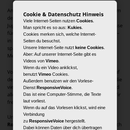
Am Mittwoch, den 21. August 2024, wird das Team
Cookie & Datenschutz Hinweis
der LAG Lokale Medienarbeit auf dem
Viele Internet-Seiten nutzen
Cookies
.
Jugendforum NRW bei der weltweit größten Messe
Man spricht es so aus:
Kukies
.
für Computer- und Videospiele – der gamescom –
Cookies merken sich, welche Internet-
in Köln anzutreffen sein und den Tag mit
Seiten du besuchst.
spannenden Aktionen rund um inklusiven
Unsere Internet-Seite nutzt
keine Cookies
.
Aber: Auf unserer Internet-Seite gibt es
Medienspaß gestalten.
Videos von
Vimeo
.
Wenn du ein Video anklickst,
Von
9-13 Uhr werden wir den Partnerstand
auf
benutzt
Vimeo
Cookies.
dem Jugendforum NRW in Halle 10.2 betreuen, die
Außerdem benutzen wir den Vorlese-
vielseitigen Angebote und Projekte vorstellen und
Dienst
ResponsiveVoice
.
allen Interessierten Rede und Antwort stehen. Wir
Das ist eine Computer-Stimme, die Texte
laut vorliest.
freuen uns auf einen spannenden Austausch.
Wenn du auf das Vorlesen klickst, wird eine
Verbindung
Um
14 Uhr
geht es mit dem
interaktiven
zu
ResponsiveVoice
hergestellt.
RoboQuiz auf der Bühne
weiter, bei dem es auch
Dabei können Daten über dich übertragen