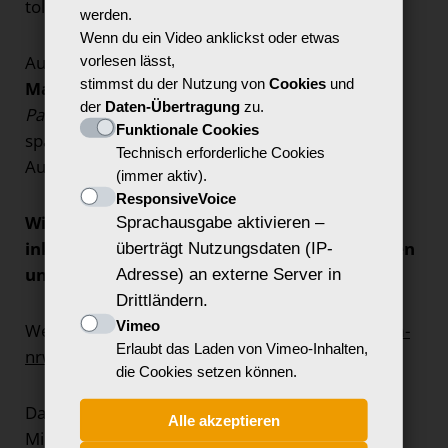
tolle Preise zu gewinnen gibt.
werden.
Wenn du ein Video anklickst oder etwas
Außerdem kann von
14-16 Uhr unser
vorlesen lässt,
stimmst du der Nutzung von
Cookies
und
MakerSpace-Angebot
Der inklusive Roboter-
der
Daten-Übertragung
zu.
Parcours
besucht werden. Dafür haben wir
Funktionale Cookies
spannende Robotik-Aktionen zum Spielen,
Technisch erforderliche Cookies
Ausprobieren und Staunen vorbereitet.
(immer aktiv).
ResponsiveVoice
Wir zeigen Euch, wie bunt und vielfältig
Sprachausgabe aktivieren –
inklusive Medienarbeit sein kann – und freuen
überträgt Nutzungsdaten (IP-
uns auf Euren Besuch!
Adresse) an externe Server in
Drittländern.
Vimeo
Weitere Informationen unter:
www.jugendforum-
Erlaubt das Laden von Vimeo-Inhalten,
nrw.de
die Cookies setzen können.
Das Jugendforum NRW ist gefördert vom
Alle akzeptieren
Ministerium für Kinder, Jugend, Familie,