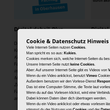
Digital dabei!
Plus
Digital
Cookie & Datenschutz Hinweis
Die
LAG LM NRW e.V.
lädt in
13 unser
Viele Internet-Seiten nutzen
Cookies
.
Kooperation mit dem
Kinder- und
Mitglied
Man spricht es so aus:
Kukies
.
Kulturkreis Oberhausen e.V.
zum
es gehen
Cookies merken sich, welche Internet-Seiten du bes
Fachtag
#RadikalisierungVerstehen
medienp
Unsere Internet-Seite nutzt
keine Cookies
.
Aber: Auf unserer Internet-Seite gibt es Videos von
im Zeitalter von KI und Social
vor Ort f
Wenn du ein Video anklickst, benutzt
Vimeo
Cookie
Media
im
soziokulturellen
öffnen, s
Außerdem benutzen wir den Vorlese-Dienst
Respon
Zentrum Altenberg
ein.
Der
Mediennu
Das ist eine Computer-Stimme, die Texte laut vorlies
Fachtag richtet sich in erster Linie
ihnen Mög
Wenn du auf das Vorlesen klickst, wird eine Verbin
an Fachkräfte der
… [
Weiter
]
pation au
Dabei können Daten über dich übertragen werden.
Wenn du ein Video anklickst oder etwas vorlesen läs
so…
[Wei
stimmst du der Nutzung von
Cookies
und der
Date