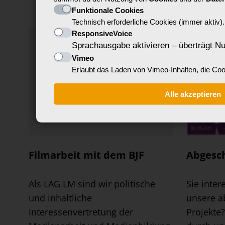
Funktionale Cookies
Technisch erforderliche Cookies (immer aktiv).
ResponsiveVoice
Sprachausgabe aktivieren – überträgt Nu
Vimeo
Erlaubt das Laden von Vimeo-Inhalten, die Co
Alle akzeptieren
Filmarbeit mit dem BJF
Abgesch
Als LAG LM sind wir politische
Sie inter
und inhaltliche
unsere a
Interessenvertretung der
Projekte