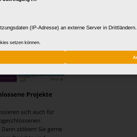
tzungsdaten (IP-Adresse) an externe Server in Drittländern.
okies setzen können.
A
lossene Projekte
essieren sich auch für
bgeschlossenen
? Dann stöbern Sie gerne