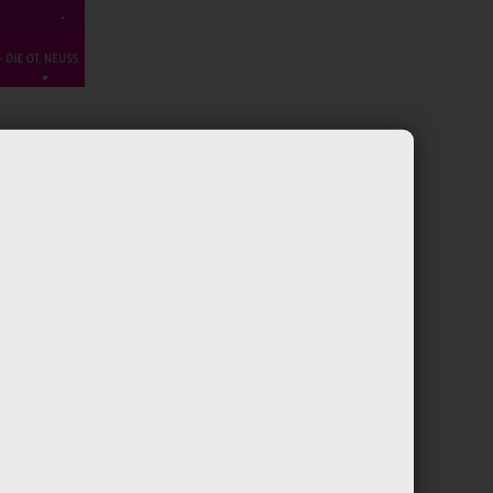
andeln
ie OT in
on mit
ne und
Jugend-
von
…
[Weiter]