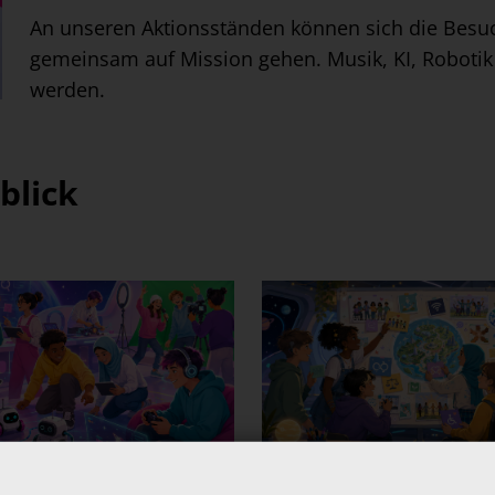
An unseren Aktionsständen können sich die Bes
gemeinsam auf Mission gehen. Musik, KI, Robotik
werden.
blick