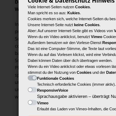
Cookie & Datenschutz Hinweis
Der Sound von Inkludia:
Intergal
Viele Internet-Seiten nutzen
Cookies
.
Wir machen einen Song
Parcour
Man spricht es so aus:
Kukies
.
Cookies merken sich, welche Internet-Seiten du bes
In unserem digitalen Tonstudio
In diese
Unsere Internet-Seite nutzt
keine Cookies
.
produzieren wir galaktische
unbekann
Aber: Auf unserer Internet-Seite gibt es Videos von
Wenn du ein Video anklickst, benutzt
Vimeo
Cookie
Sounds. Mit frischen Beats,
Hinweise
Außerdem benutzen wir den Vorlese-Dienst
Respon
coolen Samples und euren Texten
Missione
Das ist eine Computer-Stimme, die Texte laut vorlies
bauen wir gemeinsamen den
wird pro
Wenn du auf das Vorlesen klickst, wird eine Verbin
Soundtrack für die Reise zum
gerätselt
Dabei können Daten über dich übertragen werden.
Wenn du ein Video anklickst oder etwas vorlesen läs
Planeten Inkludia. Ob rappen,
Aufgaben,
stimmst du der Nutzung von
Cookies
und der
Date
sprechen, singen oder zuhören
probiert 
Funktionale Cookies
und Ideen geben: Alles kann Teil
mediale 
Technisch erforderliche Cookies (immer aktiv).
unseres SpaceBase-Songs
mit Gree
ResponsiveVoice
werden.
Sprachausgabe aktivieren – überträgt Nu
Vimeo
Erlaubt das Laden von Vimeo-Inhalten, die Co