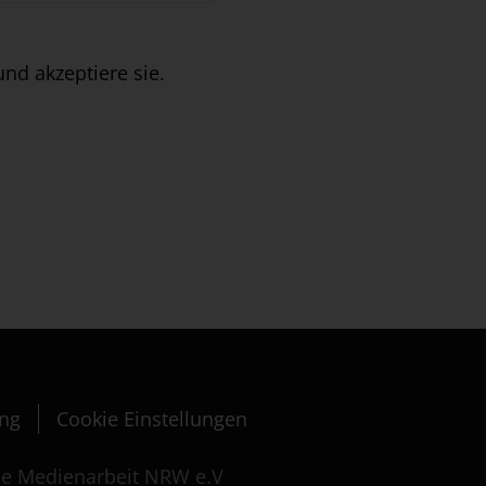
nd akzeptiere sie.
ung
Cookie Einstellungen
le Medienarbeit NRW e.V