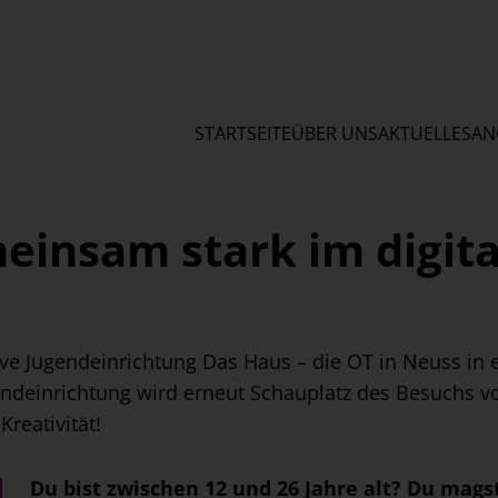
STARTSEITE
ÜBER UNS
AKTUELLES
AN
einsam stark im digit
ve Jugendeinrichtung Das Haus – die OT in Neuss in
endeinrichtung wird erneut Schauplatz des Besuch
reativität!
Du bist zwischen 12 und 26 Jahre alt? Du mag