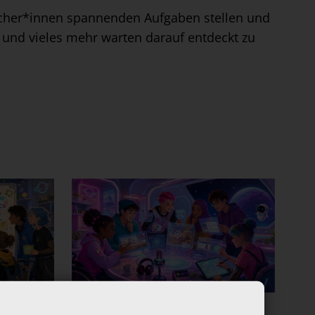
ucher*innen spannenden Aufgaben stellen und
 und vieles mehr warten darauf entdeckt zu