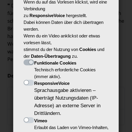
Wenn du auf das Vorlesen klickst, wird eine
❞ Die Gaming Communitys sind ein gutes Vorbild
Verbindung
für Inklusion. Dort werden Personen nicht einfach
zu
ResponsiveVoice
hergestellt.
schief angeschaut, weil sie eventuell eine komische
Dabei können Daten über dich übertragen
Brille tragen, zwei linke Füße oder nur eine Hand
werden.
haben, wie in der realen Welt. Hier zählt, welche
Wenn du ein Video anklickst oder etwas
vorlesen lässt,
Werte und welchen Einsatz du mitbringst, denn
stimmst du der Nutzung von
Cookies
und
was zählt, ist das Team und nicht die einzelne
der
Daten-Übertragung
zu.
Person. Nur gemeinsam sind wir am stärksten! ❝
Funktionale Cookies
Technisch erforderliche Cookies
Dennis Winkens
, Gamer und Inklusionsaktivist
(immer aktiv).
ResponsiveVoice
Sprachausgabe aktivieren –
Barrieren erkennen und gemeinsam
überträgt Nutzungsdaten (IP-
überwinden
Adresse) an externe Server in
Drittländern.
Unser Fazit: Gaming verbindet
Vimeo
Erlaubt das Laden von Vimeo-Inhalten,