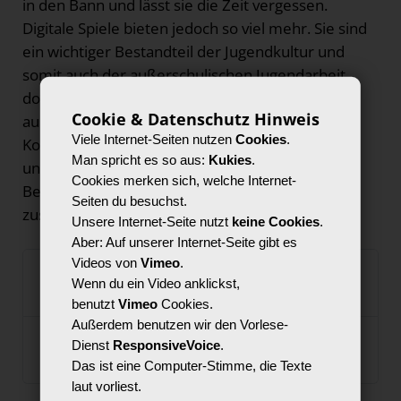
in den Bann und lässt sie die Zeit vergessen.
Digitale Spiele bieten jedoch so viel mehr. Sie sind
ein wichtiger Bestandteil der Jugendkultur und
somit auch der außerschulischen Jugendarbeit,
doch die Potenziale werden oft nicht vollends
Cookie & Datenschutz Hinweis
ausgeschöpft. Dabei können Games
Viele Internet-Seiten nutzen
Cookies
.
Kommunikationsbrücken zwischen Fachkräften
Man spricht es so aus:
Kukies
.
und Jugendlichen bauen sowie auch die jungen
Cookies merken sich, welche Internet-
Besucher*innen untereinander
Seiten du besuchst.
zusammenbringen.
Unsere Internet-Seite nutzt
keine Cookies
.
Aber: Auf unserer Internet-Seite gibt es
Videos von
Vimeo
.
Lernen durch Spielen: soziale und mediale
Wenn du ein Video anklickst,
Kompetenzen
benutzt
Vimeo
Cookies.
Außerdem benutzen wir den Vorlese-
Inklusion durch Barrierefreiheit im
Dienst
ResponsiveVoice
.
digitalen Spielraum
Das ist eine Computer-Stimme, die Texte
laut vorliest.