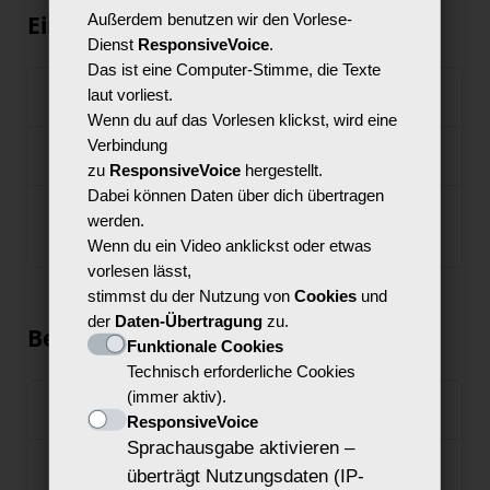
Einleitung
Außerdem benutzen wir den Vorlese-
Dienst
ResponsiveVoice
.
Das ist eine Computer-Stimme, die Texte
Exkurs zur Technik
laut vorliest.
Wenn du auf das Vorlesen klickst, wird eine
Verbindung
Das Tablet in der Jugendmedienarbeit
zu
ResponsiveVoice
hergestellt.
Dabei können Daten über dich übertragen
Praktische Überlegungen vor dem
werden.
Projektstart
Wenn du ein Video anklickst oder etwas
vorlesen lässt,
stimmst du der Nutzung von
Cookies
und
der
Daten-Übertragung
zu.
Bevor der Dreh beginnt…
Funktionale Cookies
Technisch erforderliche Cookies
(immer aktiv).
Erstellung eines Storyboards
ResponsiveVoice
Sprachausgabe aktivieren –
Ausstattung und Bildgestaltung
überträgt Nutzungsdaten (IP-