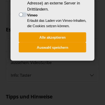
Adresse) an externe Server in
Spezialeffekte mit Action Movie FX
Drittländern.
Vimeo
Erlaubt das Laden von Vimeo-Inhalten,
die Cookies setzen können.
Es geht auch ohne Darsteller…
Alle akzeptieren
Animationsfilme mit Stop Motion Studio
Auswahl speichern
Animationen, die wie handgezeichnet
aussehen: VideoScribe
Info: Taster
Tipps und Hinweise