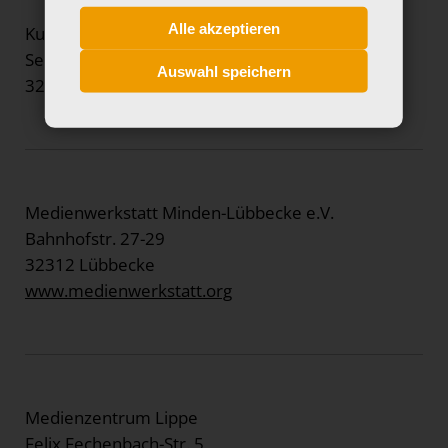
Alle akzeptieren
Kulturzentrum BÜZ Minden
Seidenbeutel 1
Auswahl speichern
32423 Minden
Medienwerkstatt Minden-Lübbecke e.V.
Bahnhofstr. 27-29
32312 Lübbecke
www.medienwerkstatt.org
Medienzentrum Lippe
Felix Fechenbach-Str. 5