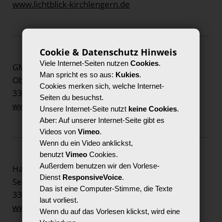
www.lichtblick-kirchlengern.de
Cookie & Datenschutz Hinweis
Viele Internet-Seiten nutzen
Cookies
.
GMK
Man spricht es so aus:
Kukies
.
Obernstr. 24 A
Cookies merken sich, welche Internet-
33602 Bielefeld
Seiten du besuchst.
www.gmk-net.de
Unsere Internet-Seite nutzt
keine Cookies
.
Aber: Auf unserer Internet-Seite gibt es
Videos von
Vimeo
.
Wenn du ein Video anklickst,
benutzt
Vimeo
Cookies.
Außerdem benutzen wir den Vorlese-
Haus Neuland
Dienst
ResponsiveVoice
.
Senner Hellweg 493
Das ist eine Computer-Stimme, die Texte
33689 Bielefeld-Sennestadt
laut vorliest.
www.haus-neuland.de
Wenn du auf das Vorlesen klickst, wird eine