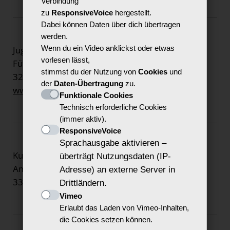
Verbindung
zu
ResponsiveVoice
hergestellt.
Dabei können Daten über dich übertragen
werden.
Wenn du ein Video anklickst oder etwas
Jugend und Kultur Extertal e.V.
vorlesen lässt,
Fütinger Str. 34
stimmst du der Nutzung von
Cookies
und
32699 Extertal
der
Daten-Übertragung
zu.
www.jukulex.de/
Funktionale Cookies
Technisch erforderliche Cookies
(immer aktiv).
ResponsiveVoice
Sprachausgabe aktivieren –
Kultur und Art Initiative e.V.
überträgt Nutzungsdaten (IP-
Am Stadelhof 10
Adresse) an externe Server in
33098 Paderborn
Drittländern.
Vimeo
Erlaubt das Laden von Vimeo-Inhalten,
die Cookies setzen können.