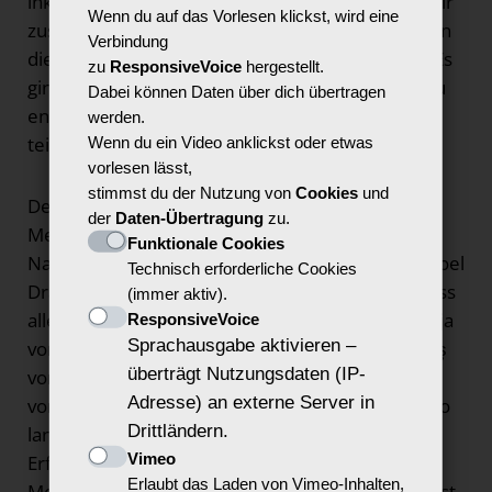
inklusiven Zukunft nachzudenken. „Wie wollen wir
Wenn du auf das Vorlesen klickst, wird eine
zusammenleben?“ war eine zentrale Frage, die an
Verbindung
diesem Tag immer wieder aufgeworfen wurde. Es
zu
ResponsiveVoice
hergestellt.
ging darum, ein gesellschaftliches Miteinander zu
Dabei können Daten über dich übertragen
entwerfen, in dem jeder Mensch gleichermaßen
werden.
teilhaben kann.
Wenn du ein Video anklickst oder etwas
vorlesen lässt,
stimmst du der Nutzung von
Cookies
und
Den Anfang machte ein Panel-Talk, indem junge
der
Daten-Übertragung
zu.
Menschen, darunter Aktivistin und Journalistin
Funktionale Cookies
Natalie Dedreux oder der parteipolitisch Aktive Joel
Technisch erforderliche Cookies
Dralus erklärten, wie sie sich dafür einsetzen, dass
(immer aktiv).
alle Menschen gut zusammenleben können. Tanja
ResponsiveVoice
Sprachausgabe aktivieren –
vom inklusiven Brühler Rollstuhl-Basketball, Bariş
überträgt Nutzungsdaten (IP-
von der Initiative
Gaming ohne Grenzen
und Jessi
Adresse) an externe Server in
vom inklusiven Theater-Ensemble „Perfekt ist soo
Drittländern.
langweilig“ berichteten zudem über ihre
Vimeo
Erfahrungen in Kunst, Kultur und Sport. „Jeder
Erlaubt das Laden von Vimeo-Inhalten,
Mensch hat immer eine Stimme und ich habe Lust,