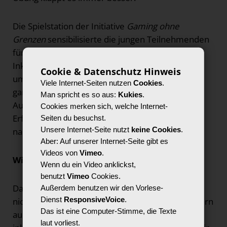
Die Spielstation der Initiative
Gaming ohne
Grenzen
sensibilisierte die jungen Teilnehmenden
für assistive Technologien und zeigte ihnen, wie
Inklusion auch beim gemeinsamen Zocken
Cookie & Datenschutz Hinweis
umgesetzt werden kann. „Für mich war es etwas
Viele Internet-Seiten nutzen
Cookies
.
ganz Neues, anstatt mit den Händen mit den
Man spricht es so aus:
Kukies
.
Augen zu spielen. Aber es war eine coole
Cookies merken sich, welche Internet-
Erfahrung“, berichtete die 13-Jährige Anastasia
Seiten du besuchst.
Unsere Internet-Seite nutzt
keine Cookies
.
nach ihrer Gaming-Runde mit dem Eyetracker.
Aber: Auf unserer Internet-Seite gibt es
Videos von
Vimeo
.
Wie wollen wir zusammenleben?
Wenn du ein Video anklickst,
benutzt
Vimeo
Cookies.
Das inklusive Ideenlabor bot den Jugendlichen
Außerdem benutzen wir den Vorlese-
Dienst
ResponsiveVoice
.
nicht nur Platz für kreatives Ausprobieren, sondern
Das ist eine Computer-Stimme, die Texte
auch Gelegenheit, über ihre Vorstellungen einer
laut vorliest.