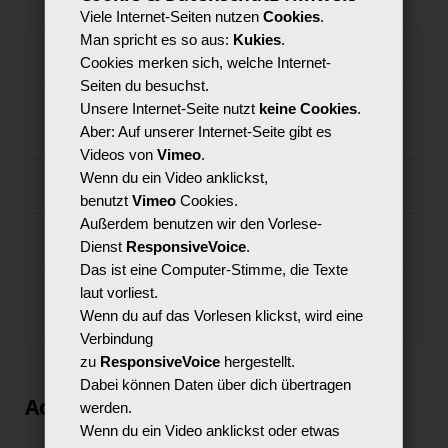
Viele Internet-Seiten nutzen
Cookies
.
Man spricht es so aus:
Kukies
.
Ziele
Cookies merken sich, welche Internet-
Seiten du besuchst.
Unsere Internet-Seite nutzt
keine Cookies
.
Empfohlene Teilnehmendenzahl und
Betreuungsschlüssel
Aber: Auf unserer Internet-Seite gibt es
Videos von
Vimeo
.
Wenn du ein Video anklickst,
Zeitlicher Umfang
benutzt
Vimeo
Cookies.
Außerdem benutzen wir den Vorlese-
Räumliche Voraussetzungen
Dienst
ResponsiveVoice
.
Das ist eine Computer-Stimme, die Texte
Benötigte Medien und Materialien (je nach
laut vorliest.
Bedarf)
Wenn du auf das Vorlesen klickst, wird eine
Verbindung
zu
ResponsiveVoice
hergestellt.
Dabei können Daten über dich übertragen
Achtung, Datenschutz!
werden.
Wenn du ein Video anklickst oder etwas