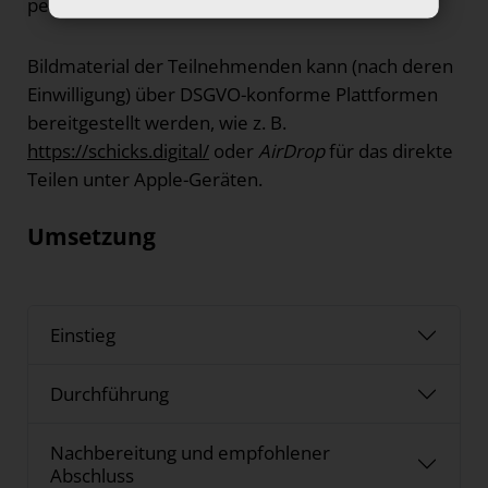
persönlichen Daten nicht eingeben müssen.
Bildmaterial der Teilnehmenden kann (nach deren
Einwilligung) über DSGVO-konforme Plattformen
bereitgestellt werden, wie z. B.
https://schicks.digital/
oder
AirDrop
für das direkte
Teilen unter Apple-Geräten.
Umsetzung
Einstieg
Durchführung
Nachbereitung und empfohlener
Abschluss