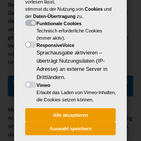
vorlesen lässt,
Bei jungen Geflüchteten ist das Thema
stimmst du der Nutzung von
Cookies
und
Datenschutz besonders wichtig. In der Regel sind
der
Daten-Übertragung
zu.
die Details ihrer Fluchtgeschichte nicht bekannt,
Funktionale Cookies
und persönliche Daten sollten daher besonders
Technisch erforderliche Cookies
geschützt werden. Einverständniserklärungen zur
(immer aktiv).
Verwendung des Bild- und Tonmaterials müssen
ResponsiveVoice
Sprachausgabe aktivieren –
schriftlich vorliegen. Bei Minderjährigen mit
überträgt Nutzungsdaten (IP-
Unterschrift der Erziehungsberechtigten.
Adresse) an externe Server in
Drittländern.
Beispiel für eine Einverständniserklärung in
Vimeo
Einfacher Sprache
Erlaubt das Laden von Vimeo-Inhalten,
die Cookies setzen können.
Mögliche Konten, die für die genutzten digitalen
Alle akzeptieren
Anwendungen (z. B. Schnittprogramme) notwendig
sind, sollten von der Einrichtung angelegt werden,
Auswahl speichern
damit alle darauf zugreifen können und ihre