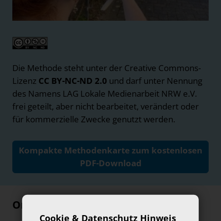
Die Methode steht unter der Creative Commons-
Lizenz
CC BY-NC-ND 2.0
und darf unter Nennung
des Namens LAG Lokale Medienarbeit NRW e.V.
frei geteilt, aber nicht bearbeitet, verändert oder
für kommerzielle Zwecke genutzt werden.
Kompakte Methodenkarte zum kostenlosen
PDF-Download
Organisatorische Infos
Cookie & Datenschutz Hinweis