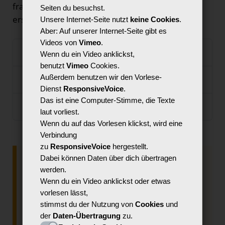
fragwürdig, und eine professionelle Software
Seiten du besuchst.
ersetzt das KI-Tool nicht.
Unsere Internet-Seite nutzt
keine Cookies
.
Aber: Auf unserer Internet-Seite gibt es
Videos von
Vimeo
.
Vorteile von REPAER
Wenn du ein Video anklickst,
benutzt
Vimeo
Cookies.
Außerdem benutzen wir den Vorlese-
Nachteile von REAPER
Dienst
ResponsiveVoice
.
Das ist eine Computer-Stimme, die Texte
Was kostes REAPER?
laut vorliest.
Wenn du auf das Vorlesen klickst, wird eine
Verbindung
zu
ResponsiveVoice
hergestellt.
Dabei können Daten über dich übertragen
Was macht REAPER besonders
werden.
barrierefrei und gut für dich, Carina?
Wenn du ein Video anklickst oder etwas
Mir ist der Einstieg in REAPER erstaunlich
vorlesen lässt,
leichtgefallen. Das Programm ist ja sehr
stimmst du der Nutzung von
Cookies
und
umfassend und hat gefühlt unzählige
der
Daten-Übertragung
zu.